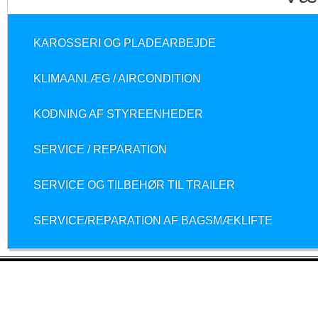
KAROSSERI OG PLADEARBEJDE
KLIMAANLÆG / AIRCONDITION
KODNING AF STYREENHEDER
SERVICE / REPARATION
SERVICE OG TILBEHØR TIL TRAILER
SERVICE/REPARATION AF BAGSMÆKLIFTE